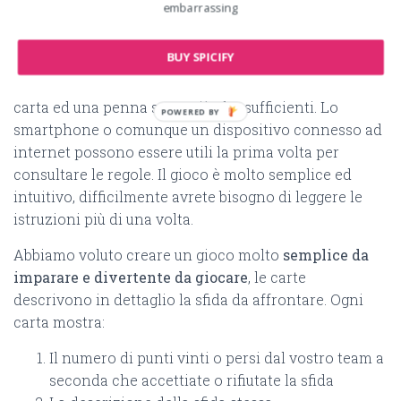
embarrassing
A parte il gioco in sé, non avete bisogno d’altro se
BUY SPICIFY
non qualcosa per tenere nota dei punteggi delle due
squadre.
Uno smartphone o un semplice pezzo di
carta ed una penna sono più che sufficienti. Lo
smartphone o comunque un dispositivo connesso ad
internet possono essere utili la prima volta per
consultare le regole. Il gioco è molto semplice ed
intuitivo, difficilmente avrete bisogno di leggere le
istruzioni più di una volta.
Abbiamo voluto creare un gioco molto
semplice da
imparare e divertente da giocare
, le carte
descrivono in dettaglio la sfida da affrontare. Ogni
carta mostra:
Il numero di punti vinti o persi dal vostro team a
seconda che accettiate o rifiutate la sfida