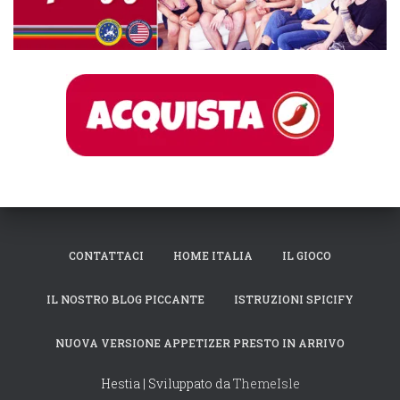
CONTATTACI
HOME ITALIA
IL GIOCO
IL NOSTRO BLOG PICCANTE
ISTRUZIONI SPICIFY
NUOVA VERSIONE APPETIZER PRESTO IN ARRIVO
Hestia | Sviluppato da
ThemeIsle