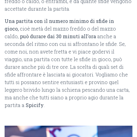
freddo o caldo, o entrambi, e da quante sfide vengono
accettate durante la partita.
Una partita con il numero minimo di sfide in
gioco,
cioè metà del mazzo freddo o del mazzo
caldo,
può durare dai 30 minuti all’ora
anche a
seconda del ritmo con cui si affrontano le sfide. Se,
come noi, non avete fretta e vi piace godervi il
viaggio, una partita con tutte le sfide in gioco, può
durare anche più di tre ore. La scelta di quali set di
sfide affrontare è lasciata ai giocatori. Vogliamo che
tutti si possano sentire entusiasti e provino quel
leggero brivido lungo la schiena pescando una carta,
ma anche che tutti siano a proprio agio durante la
partita a
Spicify
.