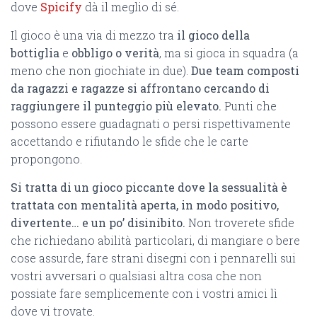
dove
Spicify
dà il meglio di sé.
Il gioco è una via di mezzo tra
il gioco della
bottiglia
e
obbligo o verità
, ma si gioca in squadra (a
meno che non giochiate in due).
Due team composti
da ragazzi e ragazze si affrontano cercando di
raggiungere il punteggio più elevato.
Punti che
possono essere guadagnati o persi rispettivamente
accettando e rifiutando le sfide che le carte
propongono.
Si tratta di un gioco piccante dove la sessualità è
trattata con mentalità aperta, in modo positivo,
divertente… e un po’ disinibito.
Non troverete sfide
che richiedano abilità particolari, di mangiare o bere
cose assurde, fare strani disegni con i pennarelli sui
vostri avversari o qualsiasi altra cosa che non
possiate fare semplicemente con i vostri amici lì
dove vi trovate.