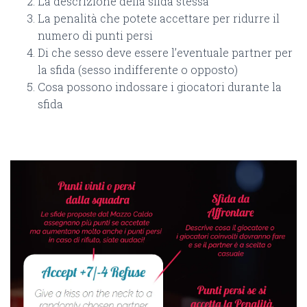
La descrizione della sfida stessa
La penalità che potete accettare per ridurre il
numero di punti persi
Di che sesso deve essere l’eventuale partner per
la sfida (sesso indifferente o opposto)
Cosa possono indossare i giocatori durante la
sfida