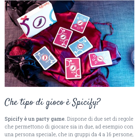
Che tipo di gioco è Spicify?
Spicify è un party game.
Dispone di due set di regole
che permettono di giocare sia in due, ad esempio con
una persona speciale, che in gruppi da 4 a 16 persone,