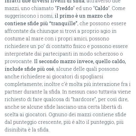
infatti due diversi livelli di sfida
, attraverso due
mazzi, uno chiamato “
Freddo
” ed uno “
Caldo
“. Come
suggeriscono i nomi,
il primo è un mazzo che
contiene sfide più “tranquille”
, che possono essere
affrontate da chiunque si trovi a proprio agio in
costume al mare con i propri amici, possono
richiedere un po’ di contatto fisico e possono essere
interpretate dai partecipanti in modo scherzoso o
provocante.
Il secondo mazzo invece, quello caldo,
include sfide più osé
, alcune delle quali possono
anche richiedere ai giocatori di spogliarsi
completamente; inoltre c’è molta più interazione fra i
partner durante la sfida. In nessun caso tuttavia viene
richiesto di fare qualcosa di “hardcore”, per così dire,
anche se alcune sfide lasciano una certa libertà di
scelta ai giocatori. Ognuno dei mazzi contiene sfide
dal punteggio crescente, più è alto il punteggio, più
disinibita è la sfida.