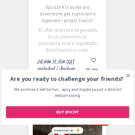
Spicify è il modo più
divertente per esplorare e
superare i propri limiti.
52 sfide diverse e 44 penalità
in un crescendo di
sensualità, eros e soprattutto
divertimento e risate.
Original
Current
25,00
€
18,00
€
VAT
price
price
included / Incluso
was:
is:
IVA
Are you ready to challenge your friends?
25,00€.
18,00€.
We promise it will be fun... spicy and maybe juuust a little bit
embarrassing
BUY SPICIFY
SALE!
POWERED BY