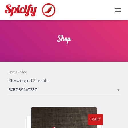
TOGGL
Shop
Home
/ Shop
Sorted
Showing all 2 results
by
latest
SALE!