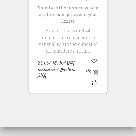
Spicify is the funnest way to
explore and go beyond your
limits.
52 challenges and 44
penalties in a crescendo of
sensuality, eros and most of
all laughters and fun.
Original
Current
25,00
€
18,00
€
VAT
price
price
included / Incluso
was:
is:
IVA
25,00€.
18,00€.