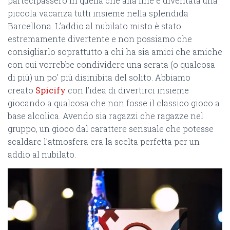
partecipassero in quella che alla fine è diventata una
piccola vacanza tutti insieme nella splendida
Barcellona. L’addio al nubilato misto è stato
estremamente divertente e non possiamo che
consigliarlo soprattutto a chi ha sia amici che amiche
con cui vorrebbe condividere una serata (o qualcosa
di più) un po’ più disinibita del solito. Abbiamo
creato
Spicify
con l’idea di divertirci insieme
giocando a qualcosa che non fosse il classico gioco a
base alcolica. Avendo sia ragazzi che ragazze nel
gruppo, un gioco dal carattere sensuale che potesse
scaldare l’atmosfera era la scelta perfetta per un
addio al nubilato.