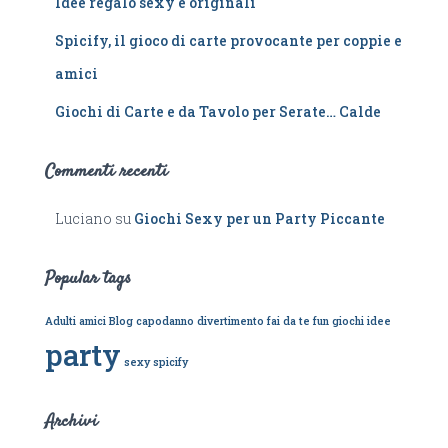
Idee regalo sexy e originali
Spicify, il gioco di carte provocante per coppie e
amici
Giochi di Carte e da Tavolo per Serate… Calde
Commenti recenti
Luciano
su
Giochi Sexy per un Party Piccante
Popular tags
Adulti
amici
Blog
capodanno
divertimento
fai da te
fun
giochi
idee
party
sexy
spicify
Archivi