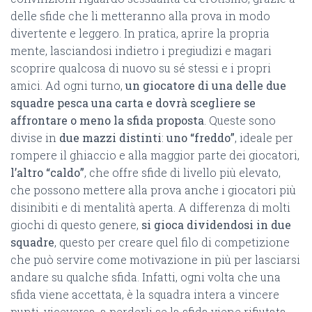
delle sfide che li metteranno alla prova in modo
divertente e leggero. In pratica, aprire la propria
mente, lasciandosi indietro i pregiudizi e magari
scoprire qualcosa di nuovo su sé stessi e i propri
amici. Ad ogni turno,
un giocatore di una delle due
squadre pesca una carta e dovrà scegliere se
affrontare o meno la sfida proposta
. Queste sono
divise in
due mazzi distinti
:
uno “freddo”
, ideale per
rompere il ghiaccio e alla maggior parte dei giocatori,
l’altro “caldo”
, che offre sfide di livello più elevato,
che possono mettere alla prova anche i giocatori più
disinibiti e di mentalità aperta. A differenza di molti
giochi di questo genere,
si gioca dividendosi in due
squadre
, questo per creare quel filo di competizione
che può servire come motivazione in più per lasciarsi
andare su qualche sfida. Infatti, ogni volta che una
sfida viene accettata, è la squadra intera a vincere
punti, viceversa, a perderli se la sfida viene rifiutata.