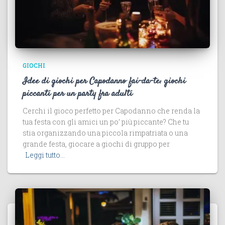
GIOCHI
Idee di giochi per Capodanno fai-da-te: giochi
piccanti per un party fra adulti
Cerchi il gioco perfetto per Capodanno che renda la
tua festa con gli amici un po’ più piccante? Che tu
stia organizzando una piccola rimpatriata o una
grande festa, giocare a giochi di gruppo per
Leggi tutto…