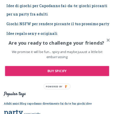
Idee di giochi per Capodanno fai-da-te: giochi piccanti
per un party fra adulti
Giochi NSFW per rendere piccante il tuo prossimo party
Idee regalo sexy e originali
Are you ready to challenge your friends?
Spicify, il gioco di carte provocante per coppie e amici
We promise it will be fun... spicy and maybe juuust a little bit
Giochi di Carte e da Tavolo per Serate… Calde
embarrassing
Commenti recenti
BUY SPICIFY
Luciano
su
Giochi Sexy per un Party Piccante
POWERED BY
Popular tags
Adulti
amici
Blog
capodanno
divertimento
fai da te
fun
giochi
idee
party
sexy
spicify